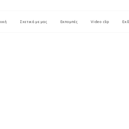
χική
Σχετικά με μας
Εκπομπές
Video clip
Εκ
Επικοινωνία